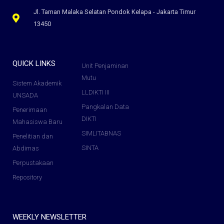
Jl. Taman Malaka Selatan Pondok Kelapa - Jakarta Timur
13450
QUICK LINKS
Unit Penjaminan
Mutu
Sistem Akademik
LLDIKTI III
UNSADA
Pangkalan Data
Penerimaan
DIKTI
Mahasiswa Baru
SIMLITABNAS
Penelitian dan
SINTA
Abdimas
Perpustakaan
Repository
WEEKLY NEWSLETTER