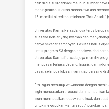
baik dari sisi organisasi maupun sumber daya
meningkatkan kualitas mahasiswa dan memast
15, memiliki akreditasi minimum ‘Baik Sekali’,” j
Universitas Darma Persada juga terus berupay
suasana belajar yang nyaman dan menyenangk
hanya sekadar semboyan. Fasilitas harus dipe
untuk program S3 dengan beasiswa dari berbag
Universitas Darma Persada juga memiliki prog
menguasai bahasa Jepang, Inggris, dan Indones
pasar, sehingga lulusan kami siap bersaing di du
Drs. Agus menutup wawancara dengan menjelas
ingin mencatatkan prestasi dan memberikan kon
ingin meninggalkan legacy yang kuat, dan saa
untuk mewujudkan visi tersebut,” pungkasnya.