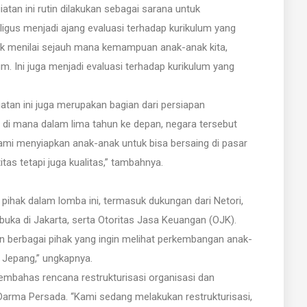
tan ini rutin dilakukan sebagai sarana untuk
gus menjadi ajang evaluasi terhadap kurikulum yang
tuk menilai sejauh mana kemampuan anak-anak kita,
m. Ini juga menjadi evaluasi terhadap kurikulum yang
atan ini juga merupakan bagian dari persiapan
 di mana dalam lima tahun ke depan, negara tersebut
ami menyiapkan anak-anak untuk bisa bersaing di pasar
itas tetapi juga kualitas,” tambahnya.
 pihak dalam lomba ini, termasuk dukungan dari Netori,
uka di Jakarta, serta Otoritas Jasa Keuangan (OJK).
tan berbagai pihak yang ingin melihat perkembangan anak-
 Jepang,” ungkapnya.
embahas rencana restrukturisasi organisasi dan
s Darma Persada. “Kami sedang melakukan restrukturisasi,