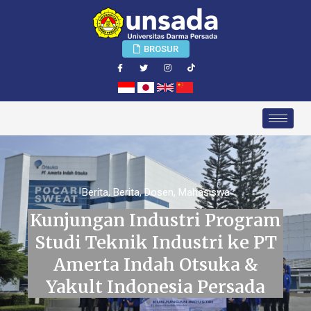
BROSUR
Berita
,
Berita
,
Dosen
,
Mahasiswa
Kunjungan Industri Program
Studi Teknik Industri ke PT
Amerta Indah Otsuka &
Yakult Indonesia Persada