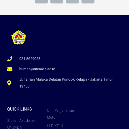
021 8649058
humas@unsada.ac.id
Jl. Taman Malaka Selatan Pondok Kelapa - Jakarta Timur
13450
QUICK LINKS
Unit Penjaminan
Mutu
Sistem Akademik
LLDIKTI III
UNSADA