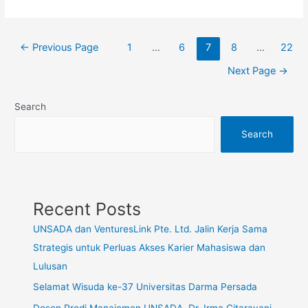
←
Previous Page
1
…
6
7
8
…
22
Next Page
→
Search
Search
Recent Posts
UNSADA dan VenturesLink Pte. Ltd. Jalin Kerja Sama
Strategis untuk Perluas Akses Karier Mahasiswa dan
Lulusan
Selamat Wisuda ke-37 Universitas Darma Persada
Dosen Prodi Manajemen UNSADA, Dr. Irma Citarayani,